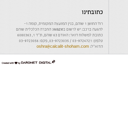
כתובתינו
רח' החושן 1 שוהם, בנין המועצה המקומית, קומה 1-
להגעה ברכב: יש לרשום בwaze: החברה הכלכלית שוהם
כתובת למשלוח דואר: האודם 63 שוהם, ת"ד 1, 6080363
טלפון: 03-9724721 / 03-9723035, פקס: 03-9723056
הדוא"ל:
oshra@calcalit-shoham.com
דרונט
דיגיטל
-
בניית
אתרים,
בניית
אתרי
וורדפרס,
בניית
אתרי
סחר,
חנות
אינטרנטית,
פיתוח
אתרים