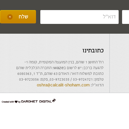
כתובתינו
רח' החושן 1 שוהם, בנין המועצה המקומית, קומה 1-
להגעה ברכב: יש לרשום בwaze: החברה הכלכלית שוהם
כתובת למשלוח דואר: האודם 63 שוהם, ת"ד 1, 6080363
טלפון: 03-9724721 / 03-9723035, פקס: 03-9723056
הדוא"ל:
oshra@calcalit-shoham.com
דרונט
דיגיטל
-
בניית
אתרים,
בניית
אתרי
וורדפרס,