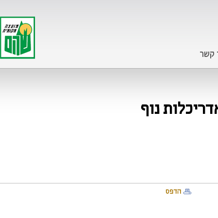
 קשר
הדפס