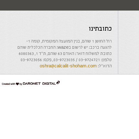
כתובתינו
רח' החושן 1 שוהם, בנין המועצה המקומית, קומה 1-
להגעה ברכב: יש לרשום בwaze: החברה הכלכלית שוהם
כתובת למשלוח דואר: האודם 63 שוהם, ת"ד 1, 6080363
טלפון: 03-9724721 / 03-9723035, פקס: 03-9723056
הדוא"ל:
oshra@calcalit-shoham.com
דרונט
דיגיטל
-
בניית
אתרים,
בניית
אתרי
וורדפרס,
בניית
אתרי
סחר,
חנות
אינטרנטית,
פיתוח