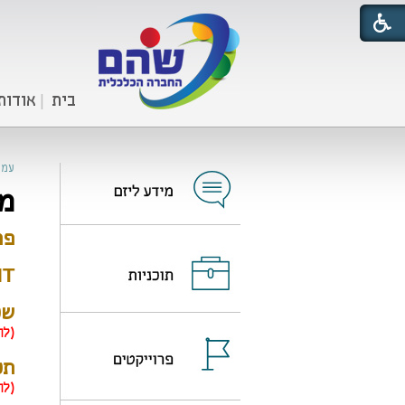
בית
אודות
עמו
מס
פרו
HT
שכו
(לה
תכני
(לה