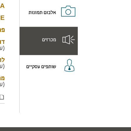
KGA - 
KGE - 
פר
דו
(ע
לו
(ע
ממ
(ע