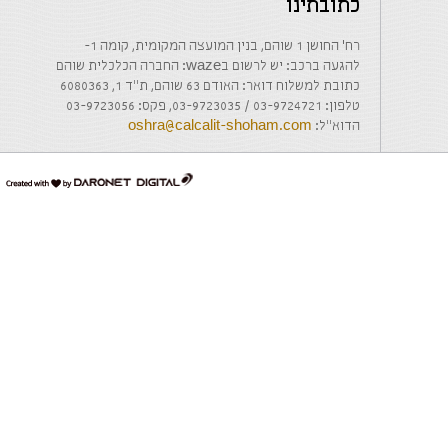
כתובתינו
רח' החושן 1 שוהם, בנין המועצה המקומית, קומה 1-
להגעה ברכב: יש לרשום בwaze: החברה הכלכלית שוהם
כתובת למשלוח דואר: האודם 63 שוהם, ת"ד 1, 6080363
טלפון: 03-9724721 / 03-9723035, פקס: 03-9723056
הדוא"ל:
oshra@calcalit-shoham.com
דרונט
דיגיטל
-
בניית
אתרים,
בניית
אתרי
וורדפרס,
בניית
אתרי
סחר,
חנות
אינטרנטית,
פיתוח
אתרים