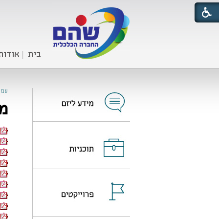
בית
אודות
עמו
מי