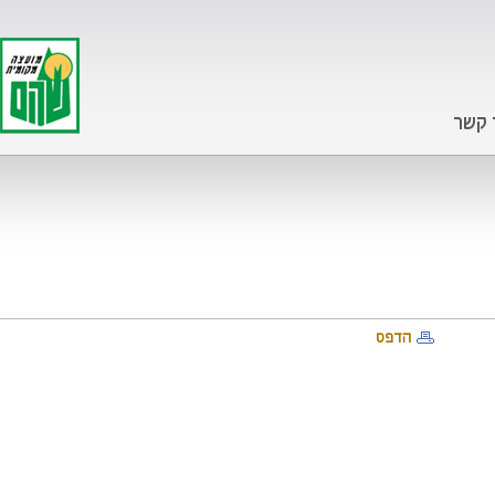
 קשר
הדפס