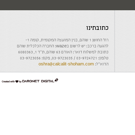
כתובתינו
רח' החושן 1 שוהם, בנין המועצה המקומית, קומה 1-
להגעה ברכב: יש לרשום בwaze: החברה הכלכלית שוהם
כתובת למשלוח דואר: האודם 63 שוהם, ת"ד 1, 6080363
טלפון: 03-9724721 / 03-9723035, פקס: 03-9723056
הדוא"ל:
oshra@calcalit-shoham.com
דרונט
דיגיטל
-
בניית
אתרים,
בניית
אתרי
וורדפרס,
בניית
אתרי
סחר,
חנות
אינטרנטית,
פיתוח