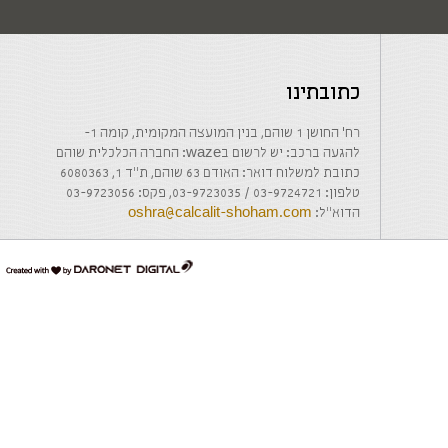
כתובתינו
רח' החושן 1 שוהם, בנין המועצה המקומית, קומה 1-
להגעה ברכב: יש לרשום בwaze: החברה הכלכלית שוהם
כתובת למשלוח דואר: האודם 63 שוהם, ת"ד 1, 6080363
טלפון: 03-9724721 / 03-9723035, פקס: 03-9723056
הדוא"ל:
oshra@calcalit-shoham.com
דרונט
דיגיטל
-
בניית
אתרים,
בניית
אתרי
וורדפרס,
בניית
אתרי
סחר,
חנות
אינטרנטית,
פיתוח