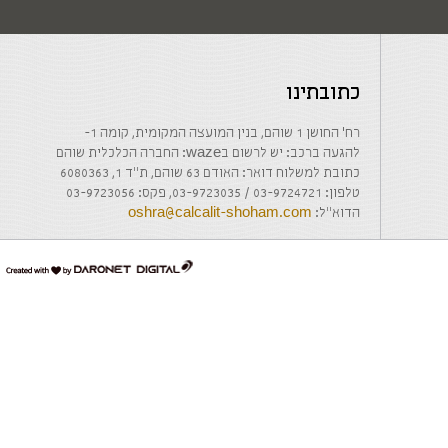
כתובתינו
רח' החושן 1 שוהם, בנין המועצה המקומית, קומה 1-
להגעה ברכב: יש לרשום בwaze: החברה הכלכלית שוהם
כתובת למשלוח דואר: האודם 63 שוהם, ת"ד 1, 6080363
טלפון: 03-9724721 / 03-9723035, פקס: 03-9723056
הדוא"ל:
oshra@calcalit-shoham.com
דרונט
דיגיטל
-
בניית
אתרים,
בניית
אתרי
וורדפרס,
בניית
אתרי
סחר,
חנות
אינטרנטית,
פיתוח