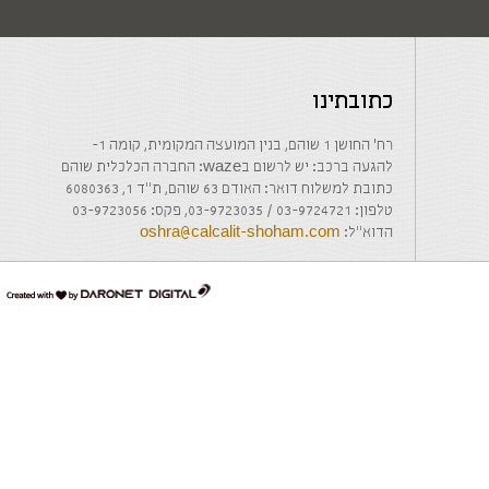
כתובתינו
רח' החושן 1 שוהם, בנין המועצה המקומית, קומה 1-
להגעה ברכב: יש לרשום בwaze: החברה הכלכלית שוהם
כתובת למשלוח דואר: האודם 63 שוהם, ת"ד 1, 6080363
טלפון: 03-9724721 / 03-9723035, פקס: 03-9723056
הדוא"ל:
oshra@calcalit-shoham.com
דרונט
דיגיטל
-
בניית
אתרים,
בניית
אתרי
וורדפרס,
בניית
אתרי
סחר,
חנות
אינטרנטית,
פיתוח