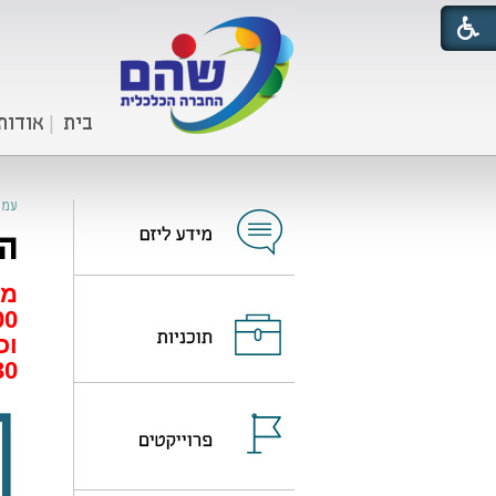
בית
אודות
עמו
הח
0.
0.