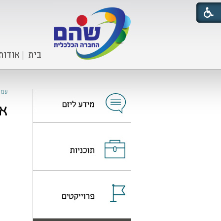
בית
אודות
עמו
אל