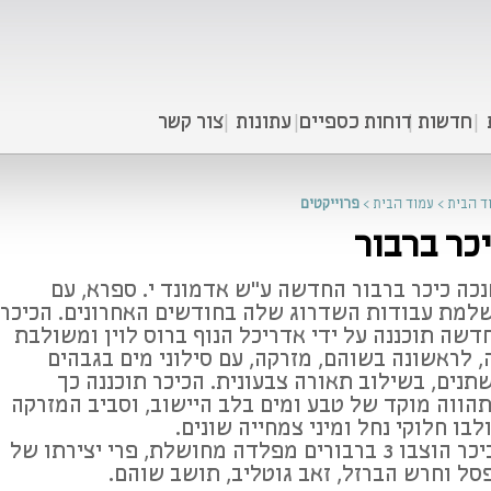
חדשות
דוחות כספיים
עתונות
צור קשר
ד הבית
>
עמוד הבית
>
פרוייקטים
כר ברבור
נכה כיכר ברבור החדשה ע“ש אדמונד י. ספרא, עם
למת עבודות השדרוג שלה בחודשים האחרונים. הכיכר
דשה תוכננה על ידי אדריכל הנוף ברוס לוין ומשולבת
, לראשונה בשוהם, מזרקה, עם סילוני מים בגבהים
תנים, בשילוב תאורה צבעונית. הכיכר תוכננה כך
הווה מוקד של טבע ומים בלב היישוב, וסביב המזרקה
לבו חלוקי נחל ומיני צמחייה שונים.
בכיכר הוצבו 3 ברבורים מפלדה מחושלת, פרי יצירתו של
סל וחרש הברזל, זאב גוטליב, תושב שוהם.