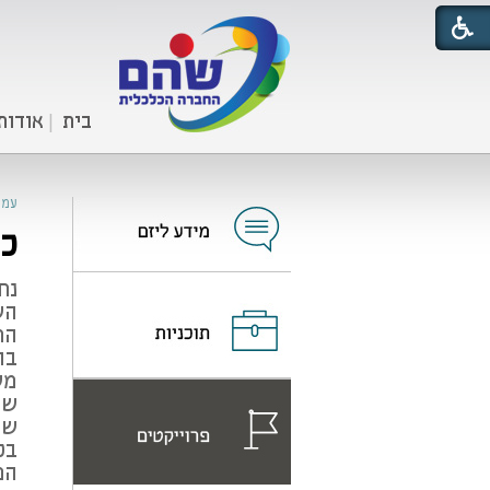
בית
אודות
עמו
כי
נח
הש
הח
בה
מש
שת
שו
הפ