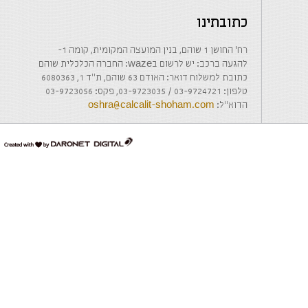
כתובתינו
רח' החושן 1 שוהם, בנין המועצה המקומית, קומה 1-
להגעה ברכב: יש לרשום בwaze: החברה הכלכלית שוהם
כתובת למשלוח דואר: האודם 63 שוהם, ת"ד 1, 6080363
טלפון: 03-9724721 / 03-9723035, פקס: 03-9723056
הדוא"ל:
oshra@calcalit-shoham.com
דרונט
דיגיטל
-
בניית
אתרים,
בניית
אתרי
וורדפרס,
בניית
אתרי
סחר,
חנות
אינטרנטית,
פיתוח
אתרים