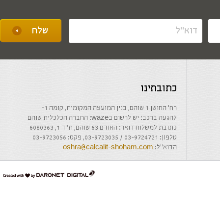
כתובתינו
רח' החושן 1 שוהם, בנין המועצה המקומית, קומה 1-
להגעה ברכב: יש לרשום בwaze: החברה הכלכלית שוהם
כתובת למשלוח דואר: האודם 63 שוהם, ת"ד 1, 6080363
טלפון: 03-9724721 / 03-9723035, פקס: 03-9723056
הדוא"ל:
oshra@calcalit-shoham.com
דרונט
דיגיטל
-
בניית
אתרים,
בניית
אתרי