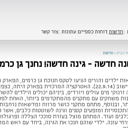
חדשות
דוחות כספיים
עתונות
צור קשר
ד הבית
>
חדשות
חדשה - גינה חדשה! נחנך גן כרמים
ות ילדים והורים הגיעו לטקס חנוכת גן כרמים, הפארק 
היישוב (22.9.14). האטרקציה המרכזית בפארק היתה
 זרנוקי מים עולים ויורדים, ביניהם יכולים הילדים לה
נות משחקים עם מתקנים מהמתקדמים ביותר, האחת לפעו
תר, ובנוסף, מתחם מתקני כושר מרווח ומדשאות נרחבות
תכנסויות ומופעים קטנים וגינה לשוטטות כלבים, אשר 
לבים ועוד. המתחם מוצל בעזרת סוככי הצללה ופרגולות 
רחי עונה. ילדי שוהם חנכו את הגינה, ביחד עם ראש המוע