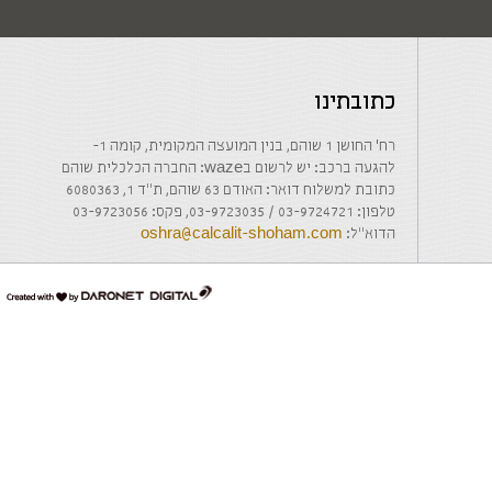
כתובתינו
רח' החושן 1 שוהם, בנין המועצה המקומית, קומה 1-
להגעה ברכב: יש לרשום בwaze: החברה הכלכלית שוהם
כתובת למשלוח דואר: האודם 63 שוהם, ת"ד 1, 6080363
טלפון: 03-9724721 / 03-9723035, פקס: 03-9723056
הדוא"ל:
oshra@calcalit-shoham.com
דרונט
דיגיטל
-
בניית
אתרים,
בניית
אתרי
וורדפרס,
בניית
אתרי
סחר,
חנות
אינטרנטית,
פיתוח