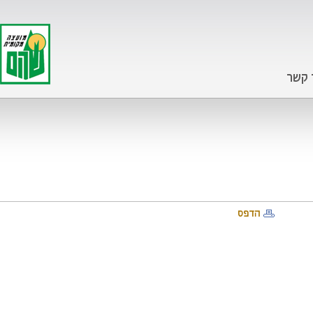
 קשר
הדפס