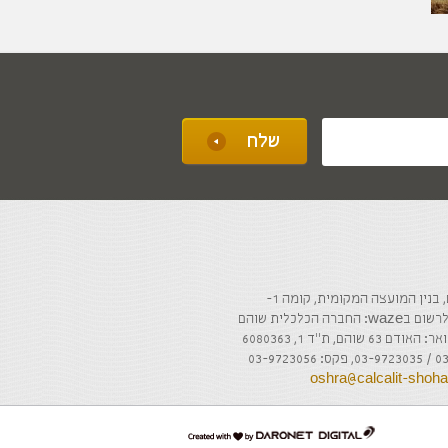
ה הכלכלית שוהם
והם, ת"ד 1, 6080363
oshra@calcalit-sho
דרונט
דיגיטל