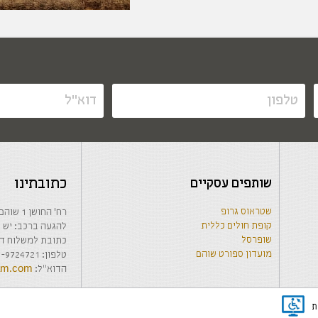
שותפים עסקיים
כתובתינו
שטראוס גרופ
רח' החושן 1 שוהם, בנין המועצה המקומית, קומה 1-
קופת חולים כללית
להגעה ברכב: יש לרשום בwaze: החבר
שופרסל
כתובת למשלוח דואר: האודם 63 ש
מועדון ספורט שוהם
טלפון: 03-9724721 / 03-9723035, פקס: 03-9723056
הדוא"ל:
ham.com
ת