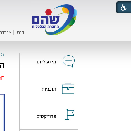
בית
אודות
עמו
הח
הזוכ