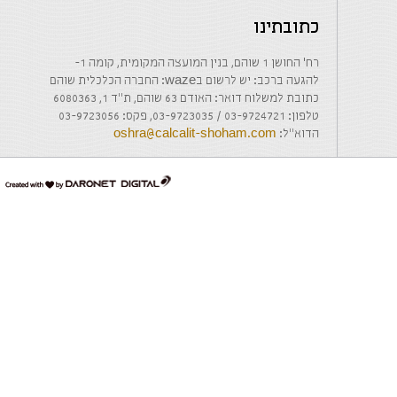
כתובתינו
רח' החושן 1 שוהם, בנין המועצה המקומית, קומה 1-
להגעה ברכב: יש לרשום בwaze: החברה הכלכלית שוהם
כתובת למשלוח דואר: האודם 63 שוהם, ת"ד 1, 6080363
טלפון: 03-9724721 / 03-9723035, פקס: 03-9723056
הדוא"ל:
oshra@calcalit-shoham.com
דרונט
דיגיטל
-
בניית
אתרים,
בניית
אתרי
וורדפרס,
בניית
אתרי
סחר,
חנות
אינטרנטית,
פיתוח
אתרים